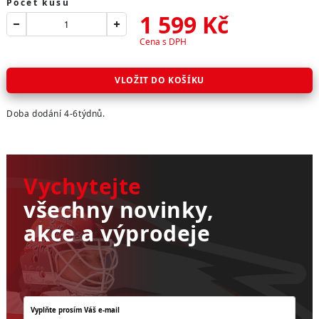
Počet kusů
1 599
Kč
Cena s DPH
VLOŽIT DO KOŠÍKU
Doba dodání 4-6týdnů.
Vychytejte
všechny novinky,
akce a výprodeje