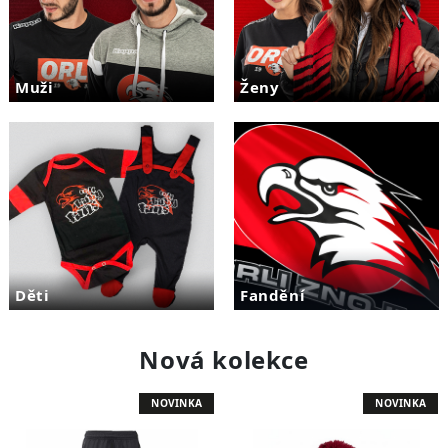
Muži
Ženy
Děti
Fandění
Nová kolekce
NOVINKA
NOVINKA