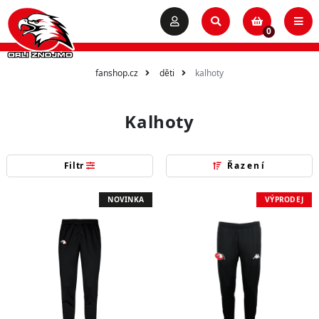
0
fanshop.cz
děti
kalhoty
Kalhoty
Filtr
Řazení
NOVINKA
VÝPRODEJ