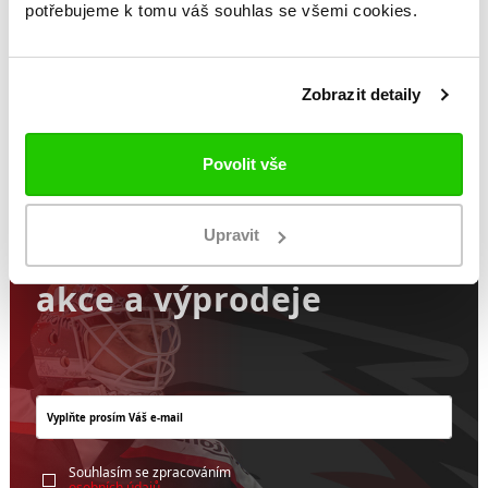
potřebujeme k tomu váš souhlas se všemi cookies.
Tepláky Orli
dětské
Zobrazit detaily
999 Kč
399 Kč
Povolit vše
Vychytejte
Upravit
všechny novinky,
akce a výprodeje
Souhlasím se zpracováním
osobních údajů.