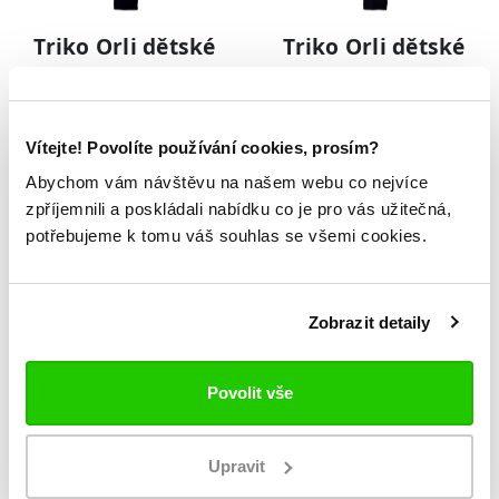
Triko Orli dětské
Triko Orli dětské
399 Kč
399 Kč
Vítejte! Povolíte používání cookies, prosím?
Vychytejte
Abychom vám návštěvu na našem webu co nejvíce
všechny novinky,
zpříjemnili a poskládali nabídku co je pro vás užitečná,
potřebujeme k tomu váš souhlas se všemi cookies.
akce a výprodeje
Zobrazit detaily
Povolit vše
Souhlasím se zpracováním
osobních údajů.
Upravit