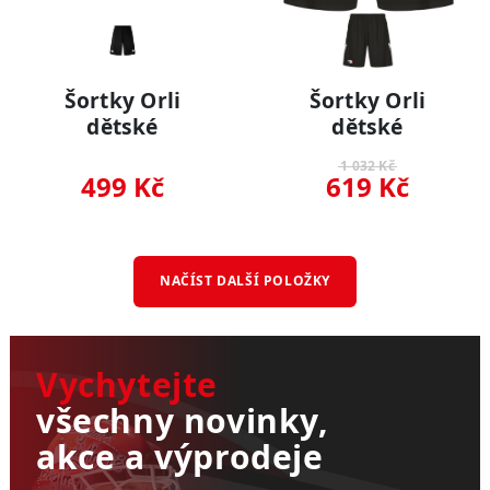
Šortky Orli
Šortky Orli
dětské
dětské
1 032 Kč
499 Kč
619 Kč
NAČÍST DALŠÍ POLOŽKY
Vychytejte
všechny novinky,
akce a výprodeje