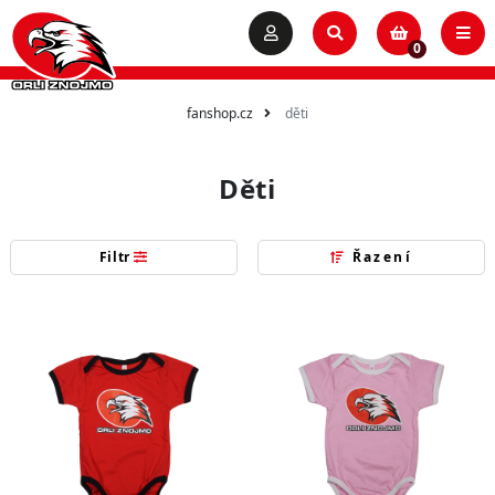
0
fanshop.cz
děti
Děti
Filtr
Řazení