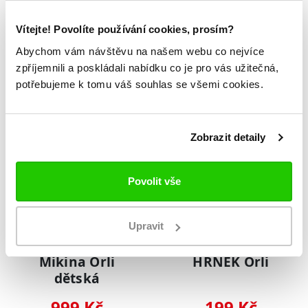
Bunda Orli
Minidres Orli
Vítejte! Povolíte používání cookies, prosím?
dětská
269 Kč
Abychom vám návštěvu na našem webu co nejvíce
3 031 Kč
100 Kč
zpříjemnili a poskládali nabídku co je pro vás užitečná,
potřebujeme k tomu váš souhlas se všemi cookies.
NOVINKA
NOVINKA
Zobrazit detaily
Povolit vše
Upravit
Mikina Orli
HRNEK Orli
dětská
999 Kč
199 Kč