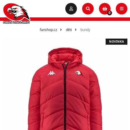
0
fanshop.cz
děti
bundy
NOVINKA