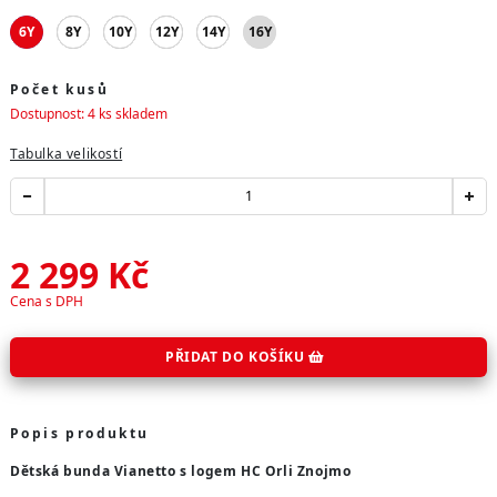
6Y
8Y
10Y
12Y
14Y
16Y
Počet kusů
Dostupnost: 4 ks skladem
Tabulka velikostí
2 299
Kč
Cena s DPH
PŘIDAT DO KOŠÍKU
Popis produktu
Dětská bunda Vianetto s logem HC Orli Znojmo