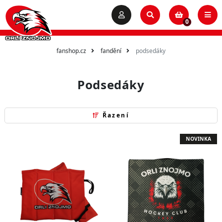
0
fanshop.cz
fandění
podsedáky
Podsedáky
Řazení
NOVINKA