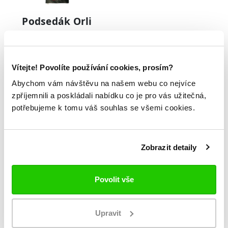
Podsedák Orli
399 Kč
Vítejte! Povolíte používání cookies, prosím?
Vychytejte
Abychom vám návštěvu na našem webu co nejvíce
všechny novinky,
zpříjemnili a poskládali nabídku co je pro vás užitečná,
potřebujeme k tomu váš souhlas se všemi cookies.
akce a výprodeje
Zobrazit detaily
Povolit vše
Souhlasím se zpracováním
osobních údajů.
Upravit