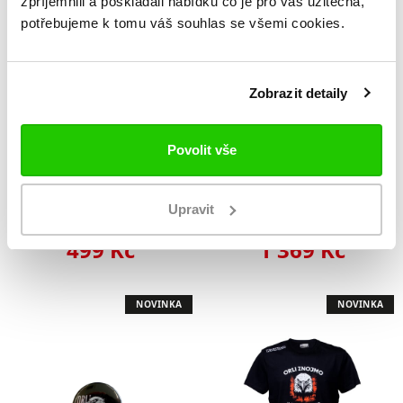
zpříjemnili a poskládali nabídku co je pro vás užitečná,
NOVINKA
NOVINKA
potřebujeme k tomu váš souhlas se všemi cookies.
Zobrazit detaily
Povolit vše
Kulich Orli
Kalhoty Orli
Upravit
499 Kč
1 369 Kč
NOVINKA
NOVINKA