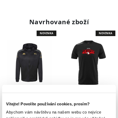
Navrhované zboží
NOVINKA
NOVINKA
Mikina Orli
Triko Orli
1 929 Kč
399 Kč
Vítejte! Povolíte používání cookies, prosím?
Abychom vám návštěvu na našem webu co nejvíce