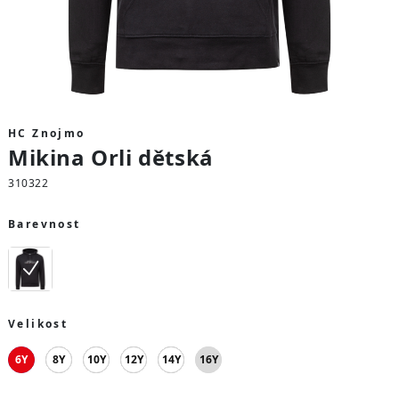
HC Znojmo
Mikina Orli dětská
310322
Barevnost
Velikost
6Y
8Y
10Y
12Y
14Y
16Y