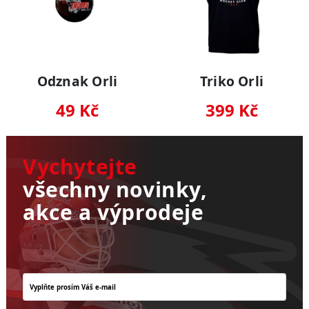
Odznak Orli
Triko Orli
49 Kč
399 Kč
Vychytejte
všechny novinky,
akce a výprodeje