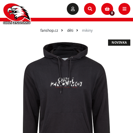
0
fanshop.cz
děti
mikiny
NOVINKA