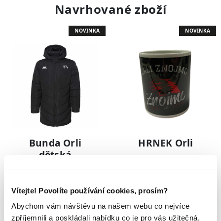
Navrhované zboží
NOVINKA
NOVINKA
Bunda Orli
HRNEK Orli
dětská
3 031 Kč
199 Kč
Vítejte! Povolíte používání cookies, prosím?
NOVINKA
NOVINKA
Abychom vám návštěvu na našem webu co nejvíce
zpříjemnili a poskládali nabídku co je pro vás užitečná,