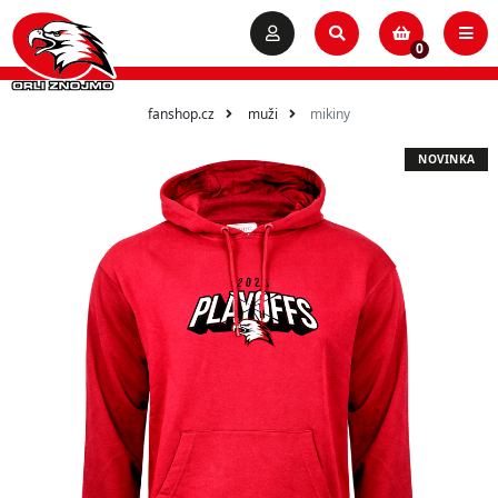
0
fanshop.cz
muži
mikiny
NOVINKA