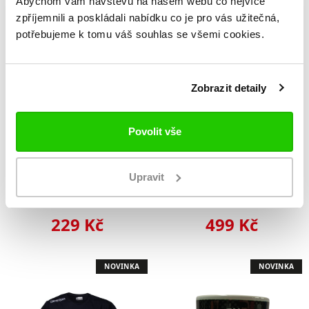
Abychom vám návštěvu na našem webu co nejvíce
zpříjemnili a poskládali nabídku co je pro vás užitečná,
NOVINKA
NOVINKA
potřebujeme k tomu váš souhlas se všemi cookies.
Zobrazit detaily
Povolit vše
Podložka pod
Kulich Orli
Upravit
myš Orli
229 Kč
499 Kč
NOVINKA
NOVINKA