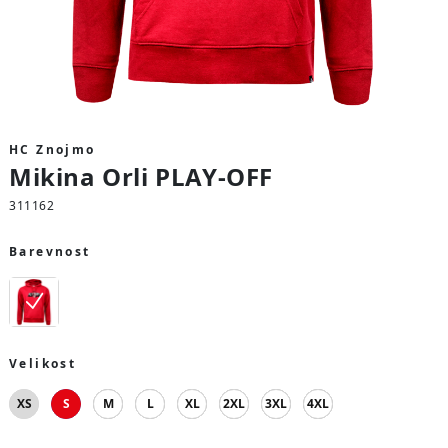
HC Znojmo
Mikina Orli PLAY-OFF
311162
Barevnost
Velikost
XS
S
M
L
XL
2XL
3XL
4XL