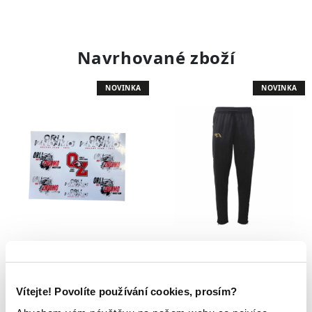
Navrhované zboží
NOVINKA
NOVINKA
Samolepka Orli
Kalhoty Orli
arch
149 Kč
1 369 Kč
Vítejte! Povolíte používání cookies, prosím?