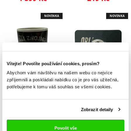
NOVINKA
NOVINKA
Vítejte! Povolíte používání cookies, prosím?
Abychom vám návštěvu na našem webu co nejvíce
zpříjemnili a poskládali nabídku co je pro vás užitečná,
HRNEK Orli
Podložka pod
potřebujeme k tomu váš souhlas se všemi cookies.
myš Orli
199 Kč
229 Kč
Zobrazit detaily
NOVINKA
NOVINKA
Povolit vše