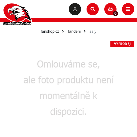
0
fanshop.cz
fandění
šály
VÝPRODEJ