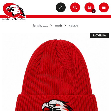
0
fanshop.cz
muži
čepice
NOVINKA