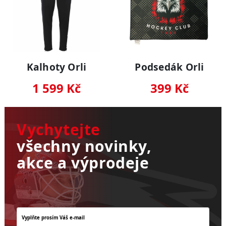
Kalhoty Orli
Podsedák Orli
1 599 Kč
399 Kč
Vychytejte
všechny novinky,
akce a výprodeje