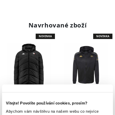
Navrhované zboží
NOVINKA
NOVINKA
Bunda Orli
Mikina Orli
Vítejte! Povolíte používání cookies, prosím?
2 499 Kč
1 929 Kč
Abychom vám návštěvu na našem webu co nejvíce