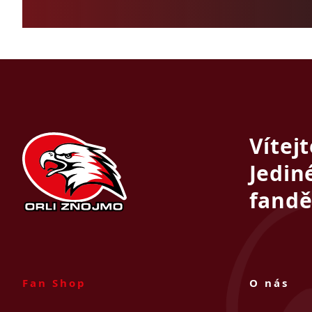
Vítej
Jedin
fandě
Fan Shop
O nás