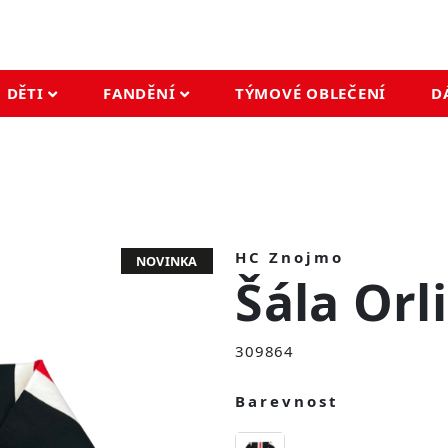
DĚTI
FANDĚNÍ
TÝMOVÉ OBLEČENÍ
D
HC Znojmo
NOVINKA
Šála Orli
309864
Barevnost