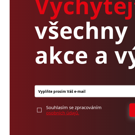
Vychytej
všechny 
akce a v
Souhlasím se zpracováním
osobních údajů.