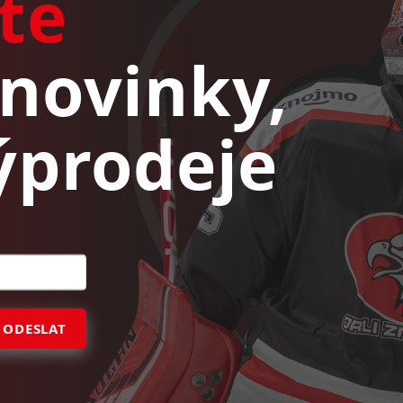
te
novinky,
ýprodeje
ODESLAT