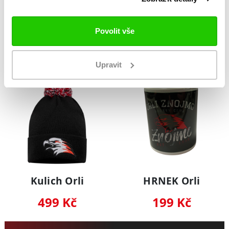
Šála Orli
Minidres Orli
269 Kč
389 Kč
100 Kč
Povolit vše
Upravit
NOVINKA
NOVINKA
Kulich Orli
HRNEK Orli
499 Kč
199 Kč