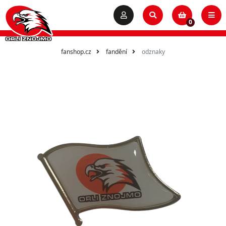
0
fanshop.cz
fandění
odznaky