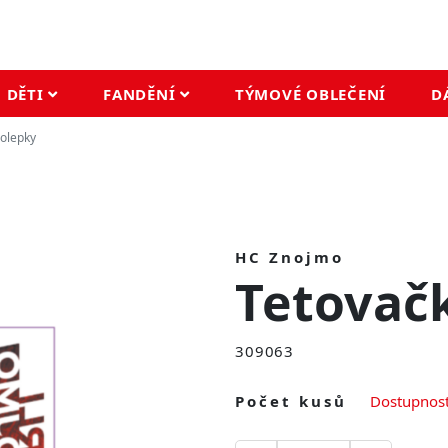
DĚTI
FANDĚNÍ
TÝMOVÉ OBLEČENÍ
D
olepky
HC Znojmo
Tetovačk
309063
Počet kusů
Dostupnost