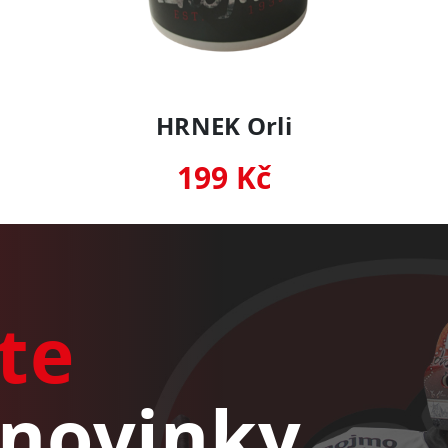
HRNEK Orli
199 Kč
te
novinky,