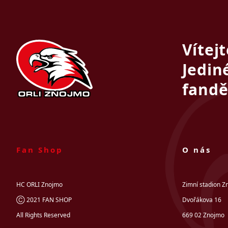
Vítej
Jedin
fandě
Fan Shop
O nás
HC ORLI Znojmo
Zimní stadion Z
Ⓒ 2021 FAN SHOP
Dvořákova 16
All Rights Reserved
669 02 Znojmo