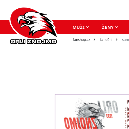
MUŽI
ŽENY
fanshop.cz
fandění
sam