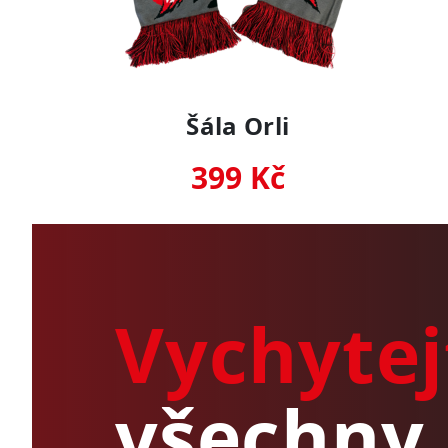
Šála Orli
399 Kč
Vychytej
všechny 