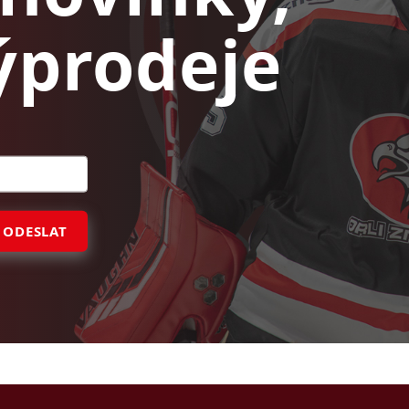
ýprodeje
ODESLAT